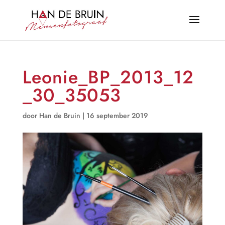
Leonie_BP_2013_12
_30_35053
door
Han de Bruin
|
16 september 2019