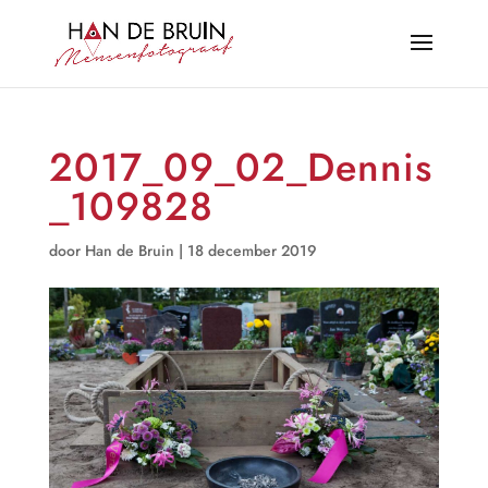
2017_09_02_Dennis
_109828
door
Han de Bruin
|
18 december 2019