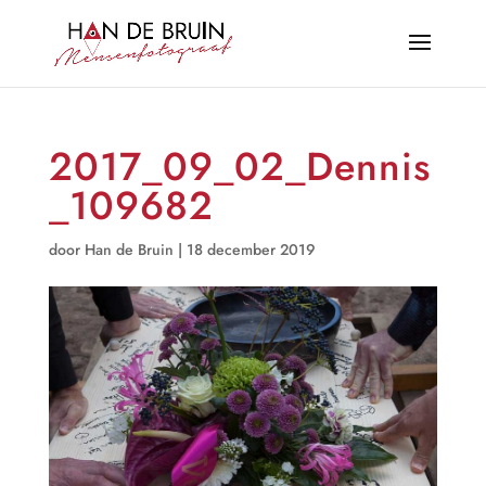
2017_09_02_Dennis
_109682
door
Han de Bruin
|
18 december 2019