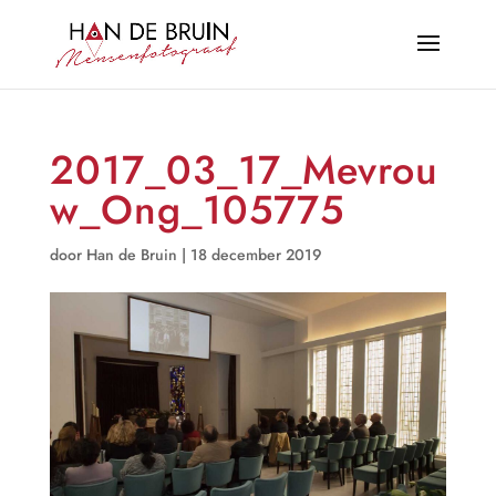
2017_03_17_Mevrou
w_Ong_105775
door
Han de Bruin
|
18 december 2019