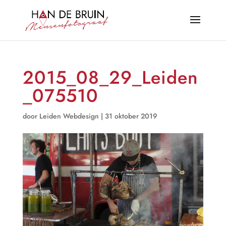
2015_08_29_Leiden
_075510
door
Leiden Webdesign
|
31 oktober 2019