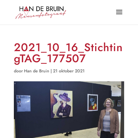
2021_10_16_Stichtin
gTAG_177507
door
Han de Bruin
|
21 oktober 2021