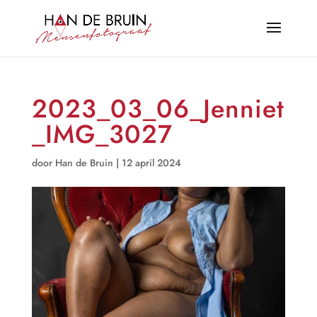
2023_03_06_Jenniet
_IMG_3027
door
Han de Bruin
|
12 april 2024