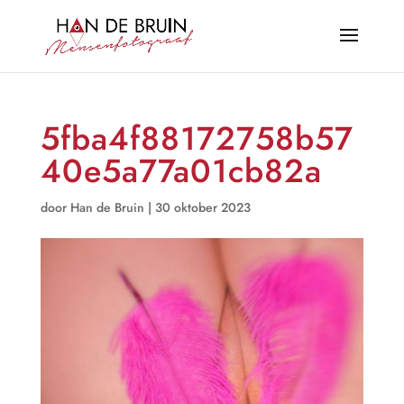
5fba4f88172758b57
40e5a77a01cb82a
door
Han de Bruin
|
30 oktober 2023