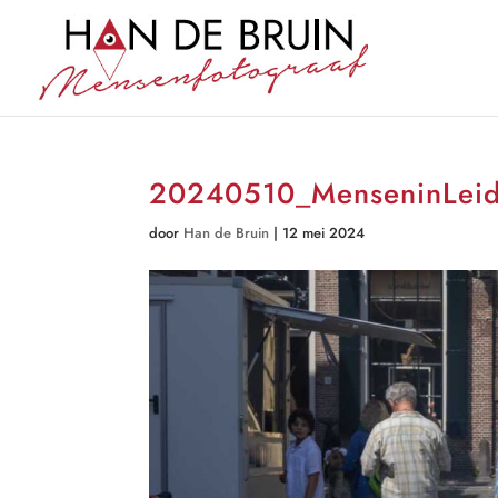
20240510_MenseninLei
door
Han de Bruin
|
12 mei 2024