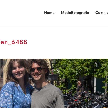
Home
Modelfotografie
Commer
den_6488