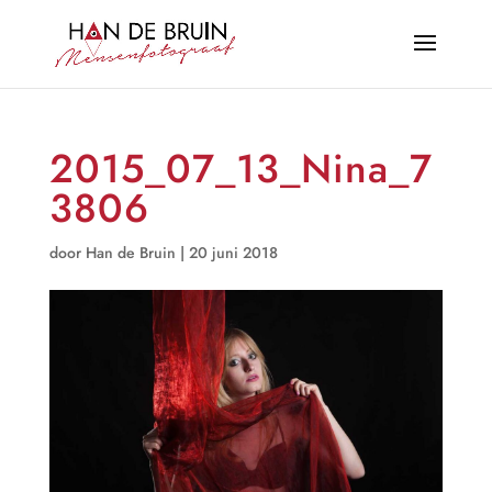
2015_07_13_Nina_7
3806
door
Han de Bruin
|
20 juni 2018