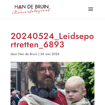
20240524_Leidsepo
rtretten_6893
door
Han de Bruin
|
26 mei 2024