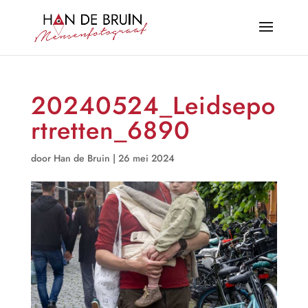
20240524_Leidsepo
rtretten_6890
door
Han de Bruin
|
26 mei 2024