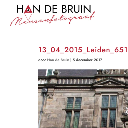
13_04_2015_Leiden_65
door
Han de Bruin
|
5 december 2017