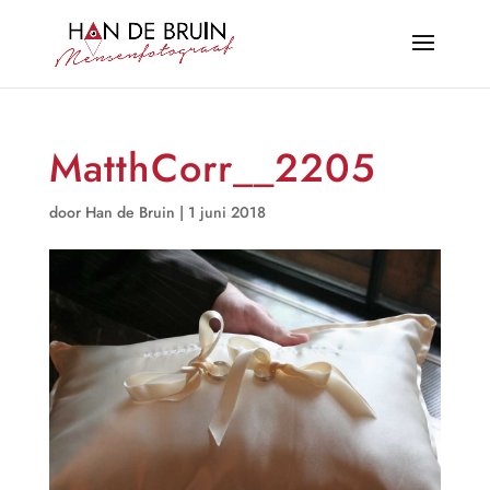
MatthCorr__2205
door
Han de Bruin
|
1 juni 2018