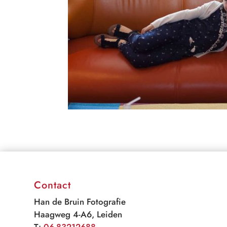
Contact
Han de Bruin Fotografie
Haagweg 4-A6, Leiden
T:
06-83212688