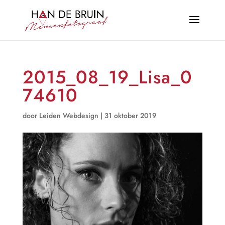
2015_08_19_Lisa_0
74610
door
Leiden Webdesign
|
31 oktober 2019