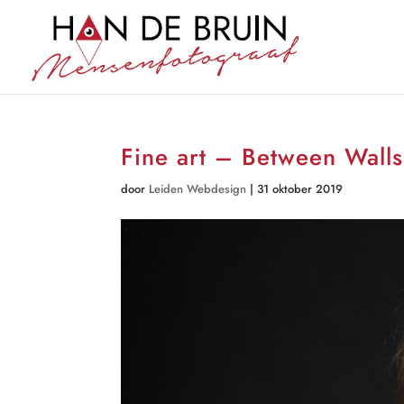
Fine art – Between Walls
door
Leiden Webdesign
|
31 oktober 2019